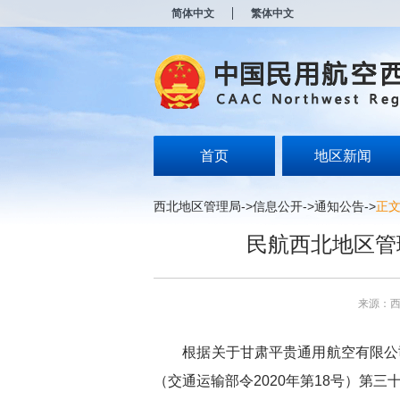
新
简体中文
繁体中文
窗
口
打
开
无
障
碍
说
明
首页
地区新闻
页
面,
按
西北地区管理局
->
信息公开
->
通知公告
->
正
Alt
加
民航西北地区管
波
浪
键
打
来源：
开
导
盲
根据关于甘肃平贵通用航空
有限公
模
式
（交通运输部令
2020
年第
18
号）第三