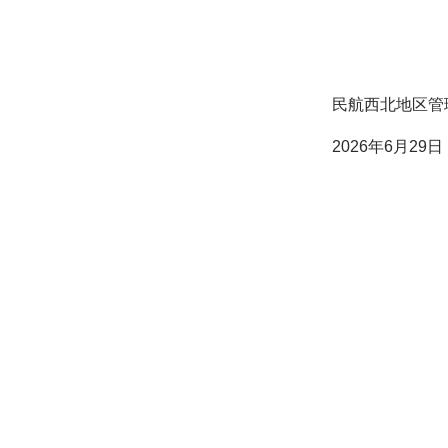
民航西北地区管
026
年
6
月
29
日