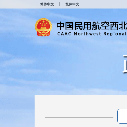
新
简体中文
繁体中文
窗
口
打
开
无
障
碍
说
明
页
面,
按
Alt
加
波
浪
键
打
开
导
盲