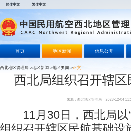
新
简体中文
繁体中文
窗
口
打
开
无
障
碍
说
明
首页
地区新闻
信息公开
页
面,
按
西北地区管理局
->
地区新闻
->
地区要闻
->
正文
Alt
西北局组织召开辖区
加
波
浪
键
打
来源：西北地区管理局
2023-12-04 11:
开
导
11月30日，西北局以“
盲
模
式
组织召开辖区民航基础设