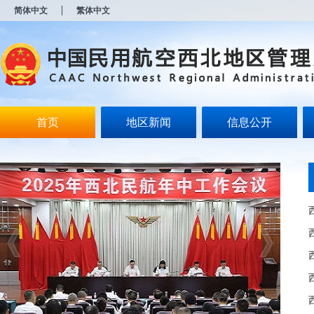
新
简体中文
繁体中文
窗
口
打
开
无
障
碍
说
明
首页
地区新闻
信息公开
页
面,
按
Alt
加
波
浪
键
打
开
导
盲
模
式