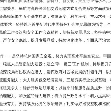
和西北民航面临的新情况、新特点、新变化，关注行业需求不足
供需关系、民航与高铁等其他交通运输方式竞合关系等方面政策研
提高统筹能力五个基本原则，准确识变、科学应变、主动求变，
作总体要求：坚持以习近平新时代中国特色社会主义思想为指导，
民航工作会议和安全工作会议精神，坚持新发展理念，坚持稳中
，严守安全底线，提升发展品质，持续深化改革，全面从严治党
点工作：一是坚持总体国家安全观，努力实现高水平航空安全。牢
；狠抓人员资质能力建设；建立“举一反三”工作机制，持续提升
续深挖局市协议内在潜力，发挥政府对区域发展的引领作用，以
流服务能力；大力服务低空经济发展。三是夯实行业发展基础，
枢纽竞争力；稳步开展适航审定；以首乘引领服务品质提升；协
治理能力。加强监管能力建设；着力提升政务水平；着力提高应
坚强有力。要持续强化党的政治建设；扎实做好巡视整改和巡察