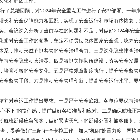
文化和群团工作。
进行了总结回顾，对2024年安全重点工作进行了安排部署。一
增长和安全保障能力相匹配，实现了安全运行和市场有序恢复，
实。会议深入分析了当前存在的问题和不足，对做好2024年安
化党对安全工作的领导，坚定不移贯彻总体国家安全观，统筹安
体系，推动形成齐抓共管的安全治理合力。三是深化隐患排查治
坚持安全隐患动态清零。四是狠抓关键队伍建设，夯实安全发展
，培育积极的安全文化。五是严格规章制度执行，提升安全监管
安全监管手段。六是推动安全管理创新，提高安全运行水平。要
结并对春运工作提出要求。一是严守安全底线。各单位要保持清
放心不下”的责任感，提前做好各项准备和应对。二是确保航班正
积航班延误应急预案，做好恶劣天气下的延误处置和旅客服务。
查，妥善做好“三超”行李卡控工作，加大“机闹”处置力度，严格