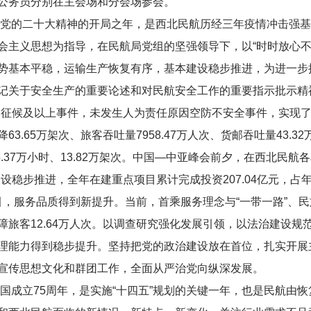
公务员分别在主会场和分会场参会。
落实党的二十大精神的开局之年，是西北民航历经三年疫情冲击强
会主义思想为指导，在民航局党组的坚强领导下，以“时时放心不
势基本平稳，运输生产恢复有序，基本建设稳步推进，为进一步
记关于安全生产的重要论述和对民航安全工作的重要指示批示精
因征候及以上事件，未发生人为责任原因空防不安全事件，实现了第
.65万架次、旅客吞吐量7958.47万人次、货邮吞吐量43.32万
飞行5.37万小时、13.82万架次。中国—中亚峰会前夕，在西北
稳步推进，全年在建重点项目累计完成投资207.04亿元，占年度
牵引，服务品质得到新提升。当前，首乘服务理念与“一带一路”、
障旅客12.64万人次。以调查研究强化发展引领，以法治建设规
理能力得到稳步提升。坚持把党的政治建设放在首位，扎实开展主
宣传思想文化和群团工作，全面从严治党向纵深发展。
和国成立75周年，是实施“十四五”规划的关键一年，也是民航由