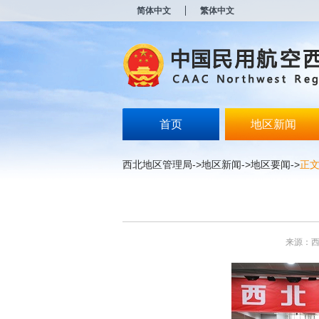
新
简体中文
繁体中文
窗
口
打
开
无
障
碍
说
明
首页
地区新闻
页
面,
按
西北地区管理局
->
地区新闻
->
地区要闻
->
正
Alt
加
波
浪
键
打
来源：
开
导
盲
模
式