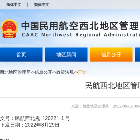
新
简体中文
繁体中文
窗
口
打
开
无
障
碍
说
明
首页
地区新闻
信息公开
页
面,
按
西北地区管理局
->
信息公开
->
政策法规
->
正文
Alt
加
民航西北地区管
波
浪
键
打
来源：西北地区管理局
2022-09-02 09:
开
导
文号：民航西北规〔2022〕1 号
盲
下发日期：2022年8月29日
模
式