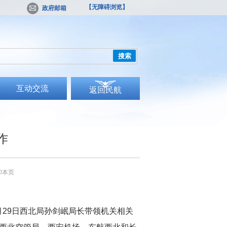
【无障碍浏览】
政府邮箱
搜索
互动交流
返回民航
作
印本页
29日西北局孙剑岷局长带领机关相关