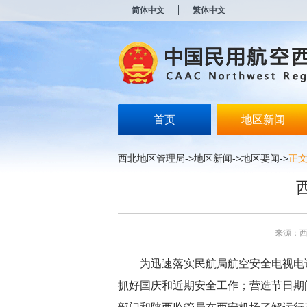
新
简体中文
繁体中文
窗
口
打
开
无
障
碍
说
明
首页
地区新闻
页
面,
按
西北地区管理局
->
地区新闻
->
地区要闻
->
正
Alt
加
波
浪
键
打
来源：
开
导
盲
为迅速落实民航局航空安全电视电
模
抓好国庆和近期安全工作；营造节日期
式