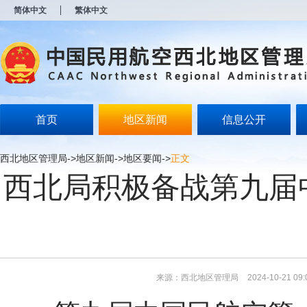
新
简体中文
繁体中文
窗
口
打
开
无
障
碍
说
明
首页
地区新闻
信息公开
页
面,
按
西北地区管理局
->
地区新闻
->
地区要闻
->
正文
Alt
西北局积极备战第九届
加
波
浪
键
打
开
导
盲
模
来源：西北地区管理局
2024-10-21 09:
式