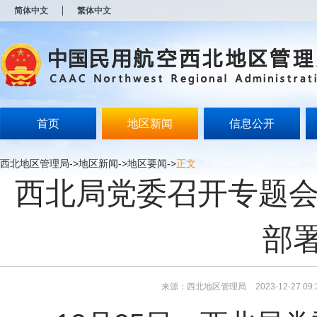
新
简体中文
繁体中文
窗
口
打
开
无
障
碍
说
明
首页
地区新闻
信息公开
页
面,
按
西北地区管理局
->
地区新闻
->
地区要闻
->
正文
Alt
西北局党委召开专题会
加
波
浪
键
部
打
开
导
盲
模
来源：西北地区管理局
2023-12-27 09:
式