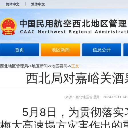
新
简体中文
繁体中文
窗
口
打
开
无
障
碍
说
明
首页
地区新闻
信息公开
页
面,
按
西北地区管理局
->
地区新闻
->
地区要闻
->
正文
Alt
西北局对嘉峪关酒
加
波
浪
键
打
来源：西北地区管理局
2024-05-11 14:
开
导
5月8日，为贯彻落实
盲
模
式
梅大高速塌方灾害作出的