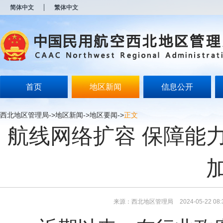
新
简体中文
繁体中文
窗
口
打
开
无
障
碍
说
明
首页
地区新闻
信息公开
页
面,
按
西北地区管理局
->
地区新闻
->
地区要闻
->
正文
Alt
航线网络扩容 保障能
加
波
浪
键
打
开
导
盲
模
来源：西北地区管理局
2024-05-22 08:
式