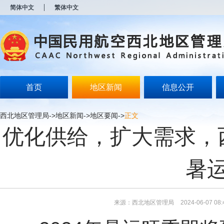
新
简体中文
繁体中文
窗
口
打
开
无
障
碍
说
明
首页
地区新闻
信息公开
页
面,
按
西北地区管理局
->
地区新闻
->
地区要闻
->
正文
Alt
优化供给，扩大需求，
加
波
浪
键
暑
打
开
导
盲
模
来源：西北地区管理局
2024-06-07 08:
式