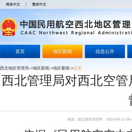
新
简体中文
繁体中文
窗
口
打
开
无
障
碍
说
明
首页
地区新闻
信息公开
页
面,
按
西北地区管理局
->
地区新闻
->
地区要闻
->
正文
Alt
西北管理局对西北空管
加
波
浪
键
打
开
导
盲
模
来源：西北地区管理局
2024-06-11 08:
式