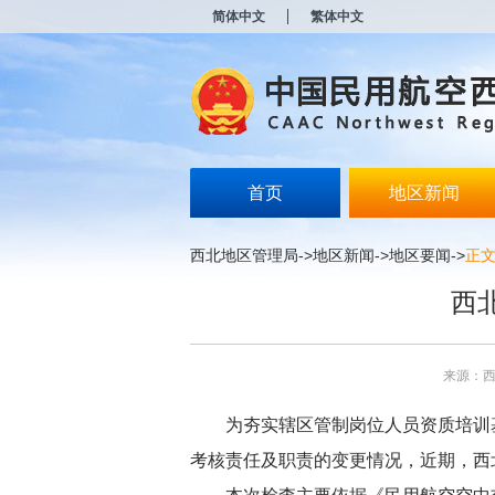
新
简体中文
繁体中文
窗
口
打
开
无
障
碍
说
明
首页
地区新闻
页
面,
按
西北地区管理局
->
地区新闻
->
地区要闻
->
正
Alt
加
西
波
浪
键
打
来源：
开
导
盲
为夯实辖区管制岗位人员资质培训
模
考核责任及职责的变更情况，近期，西
式