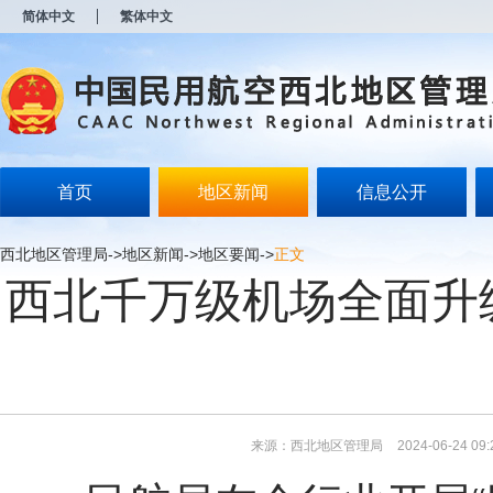
新
简体中文
繁体中文
窗
口
打
开
无
障
碍
说
明
首页
地区新闻
信息公开
页
面,
按
西北地区管理局
->
地区新闻
->
地区要闻
->
正文
Alt
西北千万级机场全面升
加
波
浪
键
打
开
导
盲
模
来源：西北地区管理局
2024-06-24 09:
式