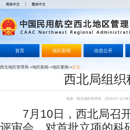
新
简体中文
繁体中文
窗
口
打
开
无
障
碍
说
明
首页
地区新闻
信息公开
页
面,
按
西北地区管理局
->
地区新闻
->
地区要闻
->
正文
Alt
西北局组织
加
波
浪
键
打
来源：西北地区管理局
2024-07-11 08:
开
导
7月10日，西北局召
盲
模
式
评审会，对首批立项的科