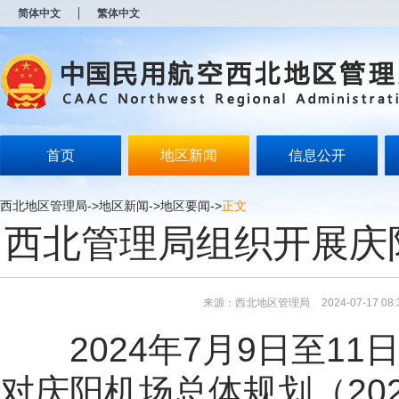
新
简体中文
繁体中文
窗
口
打
开
无
障
碍
说
明
首页
地区新闻
信息公开
页
面,
按
西北地区管理局
->
地区新闻
->
地区要闻
->
正文
Alt
西北管理局组织开展庆
加
波
浪
键
打
来源：西北地区管理局
2024-07-17 08:
开
导
2024年7月9日至1
盲
模
式
对庆阳机场总体规划（20