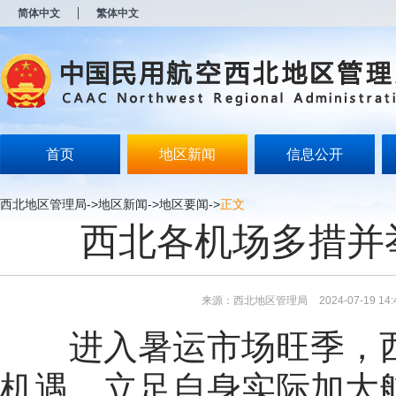
新
简体中文
繁体中文
窗
口
打
开
无
障
碍
说
明
首页
地区新闻
信息公开
页
面,
按
西北地区管理局
->
地区新闻
->
地区要闻
->
正文
Alt
西北各机场多措并
加
波
浪
键
打
来源：西北地区管理局
2024-07-19 14:
开
导
进入暑运市场旺季，
盲
模
式
机遇，立足自身实际加大