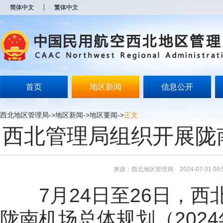
新
简体中文
繁体中文
窗
口
打
开
无
障
碍
说
明
首页
地区新闻
信息公开
页
面,
按
西北地区管理局
->
地区新闻
->
地区要闻
->
正文
Alt
西北管理局组织开展陇
加
波
浪
键
打
来源：西北地区管理局
2024-07-31 09:
开
导
7月24日至26日，西
盲
模
式
陇南机场总体规划（202