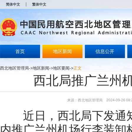
新
简体中文
繁体中文
窗
口
打
开
无
障
碍
说
明
首页
地区新闻
信息公开
页
面,
按
西北地区管理局
->
地区新闻
->
地区要闻
->
正文
Alt
西北局推广兰州
加
波
浪
键
打
来源：西北地区管理局
2024-09-26 08:
开
导
近日，西北局下发通
盲
模
式
内推广兰州机场行李装卸标