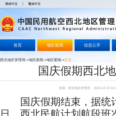
新
简体中文
繁体中文
窗
口
打
开
无
障
碍
说
明
首页
地区新闻
信息公开
页
面,
按
西北地区管理局
->
地区新闻
->
地区要闻
->
正文
Alt
国庆假期西北地区
加
波
浪
键
打
来源：西北地区管理局
2024-10-10 10:
开
导
国庆假期结束，据统计
盲
模
式
日，西北民航计划航段班次