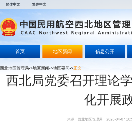
新
简体中文
繁体中文
窗
口
打
开
无
障
碍
说
明
首页
地区新闻
信息公开
页
面,
按
西北地区管理局
->
地区新闻
->
地区要闻
->
正文
Alt
西北局党委召开理论学
加
波
浪
键
化开展
打
开
导
盲
模
来源：西北地区管理局
2026-04-07 16:
式