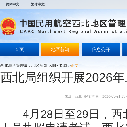
新
简体中文
繁体中文
窗
口
打
开
无
障
碍
说
明
首页
地区新闻
信息公开
页
面,
按
西北地区管理局
->
地区新闻
->
地区要闻
->
正文
Alt
西北局组织开展2026
加
波
浪
键
打
来源：西北地区管理局
2026-05-21 15:
开
导
盲
4
月
28
日至
29
日，西
模
式