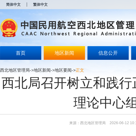
新
简体中文
繁体中文
窗
口
打
开
无
障
碍
说
明
首页
地区新闻
信息公开
页
面,
按
西北地区管理局
->
地区新闻
->
地区要闻
->
正文
Alt
西北局召开树立和践行
加
波
浪
键
理论中心
打
开
导
盲
模
来源：西北地区管理局
2026-06-12 10:
式