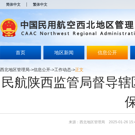
新
简体中文
繁体中文
窗
口
打
开
无
障
碍
说
明
首页
地区新闻
信息公开
页
面,
按
西北地区管理局
->
信息公开
->
工作动态
->
正文
Alt
民航陕西监管局督导辖
加
波
浪
键
打
开
导
盲
模
来源：西北地区管理局
2025-01-26 15:
式