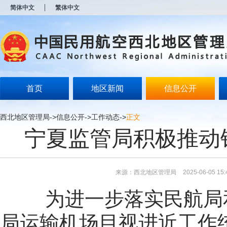
新
简体中文
繁体中文
窗
口
打
开
无
障
碍
说
明
首页
地区新闻
信息公开
页
面,
按
西北地区管理局
->
信息公开
->
工作动态
->
正文
Alt
宁夏监管局积极推动
加
波
浪
键
打
来源：西北地区管理局
2025-06-05 15:
开
导
为进一步落实民航局
盲
模
式
局运输机场目视进近工作