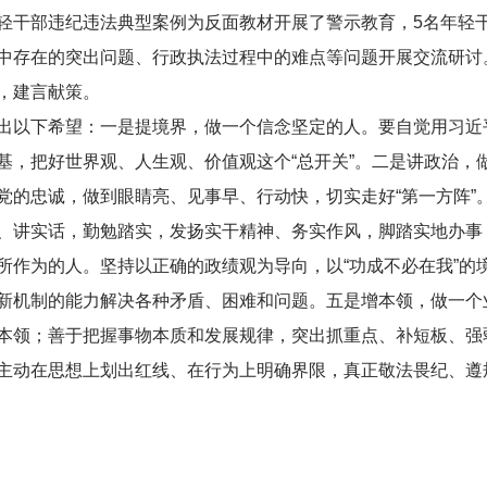
轻干部违纪违法典型案例为反面教材开展了警示教育，5名年轻
中存在的突出问题、行政执法过程中的难点等问题开展交流研讨
，建言献策。
出以下希望：一是提境界，做一个信念坚定的人。要自觉用习近
基，把好世界观、人生观、价值观这个“总开关”。二是讲政治，
党的忠诚，做到眼睛亮、见事早、行动快，切实走好“第一方阵”
、讲实话，勤勉踏实，发扬实干精神、务实作风，脚踏实地办事
作为的人。坚持以正确的政绩观为导向，以“功成不必在我”的境
机制的能力解决各种矛盾、困难和问题。五是增本领，做一个业务
本领；善于把握事物本质和发展规律，突出抓重点、补短板、强
主动在思想上划出红线、在行为上明确界限，真正敬法畏纪、遵