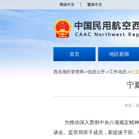
新
简体中文
繁体中文
窗
口
打
开
无
障
碍
说
明
首页
地区新闻
页
面,
按
西北地区管理局
->
信息公开
->
工作动态
->
正
Alt
加
宁
波
浪
键
打
来源：
开
导
盲
为推动深入贯彻中央八项规定精神
模
式
谈会。监管局班子成员，新提拔干部、