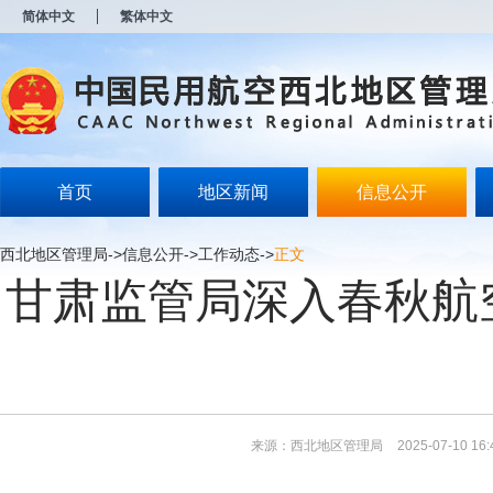
新
简体中文
繁体中文
窗
口
打
开
无
障
碍
说
明
首页
地区新闻
信息公开
页
面,
按
西北地区管理局
->
信息公开
->
工作动态
->
正文
Alt
甘肃监管局深入春秋航
加
波
浪
键
打
开
导
盲
模
来源：西北地区管理局
2025-07-10 16:
式