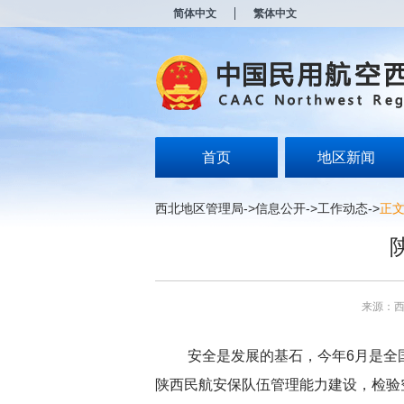
新
简体中文
繁体中文
窗
口
打
开
无
障
碍
说
明
首页
地区新闻
页
面,
按
西北地区管理局
->
信息公开
->
工作动态
->
正
Alt
加
波
浪
键
打
来源：
开
导
盲
安全是发展的基石，今年6月是全国
模
式
陕西民航安保队伍管理能力建设，检验