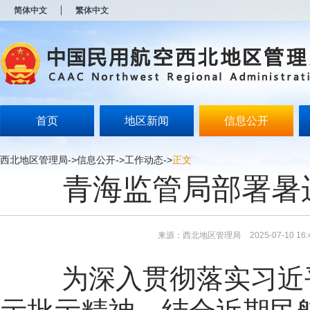
新
简体中文
繁体中文
窗
口
打
开
无
障
碍
说
明
首页
地区新闻
信息公开
页
面,
按
西北地区管理局
->
信息公开
->
工作动态
->
正文
Alt
青海监管局部署暑
加
波
浪
键
打
来源：西北地区管理局
2025-07-10 16:
开
导
盲
为深入贯彻落实习近
模
式