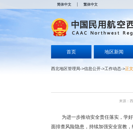
新
简体中文
繁体中文
窗
口
打
开
无
障
碍
说
明
首页
地区新闻
页
面,
按
西北地区管理局
->
信息公开
->
工作动态
->
正
Alt
加
波
浪
键
打
来源：
开
导
盲
为进一步推动安全责任落实，学好
模
式
面排查风险隐患，持续加强安全宣教，组