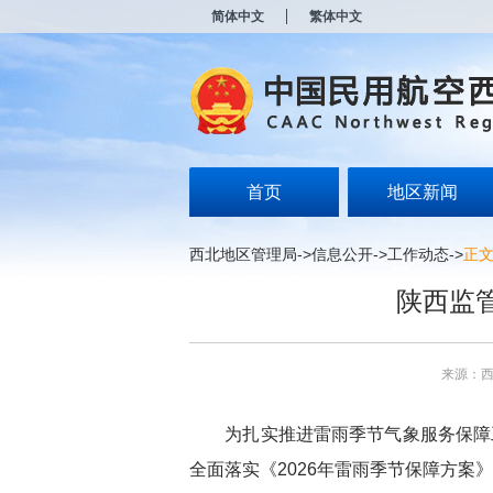
新
简体中文
繁体中文
窗
口
打
开
无
障
碍
说
明
首页
地区新闻
页
面,
按
西北地区管理局
->
信息公开
->
工作动态
->
正
Alt
加
陕西监
波
浪
键
打
来源：
开
导
盲
为扎实推进雷雨季节气象服务保障
模
式
全面落实《
2026
年雷雨季节保障方案》