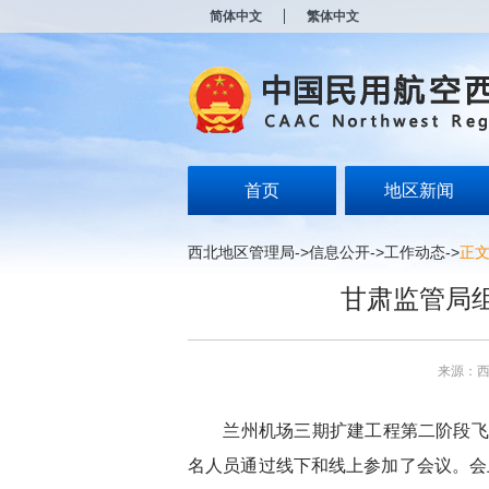
新
简体中文
繁体中文
窗
口
打
开
无
障
碍
说
明
首页
地区新闻
页
面,
按
西北地区管理局
->
信息公开
->
工作动态
->
正
Alt
加
甘肃监管局
波
浪
键
打
来源：
开
导
盲
兰州机场三期扩建工程第二阶段飞
模
式
名人员通过线下和线上参加了会议。会