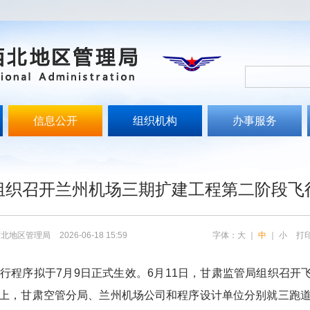
信息公开
组织机构
办事服务
文
组织召开兰州机场三期扩建工程第二阶段飞
西北地区管理局
2026-06-18 15:59
字体：
大
｜
中
｜
小
打
行程序拟于
7
月
9
日正式生效。
6
月
11
日，甘肃监管局组织召开
上，甘肃空管分局、兰州机场公司和程序设计单位分别就三跑