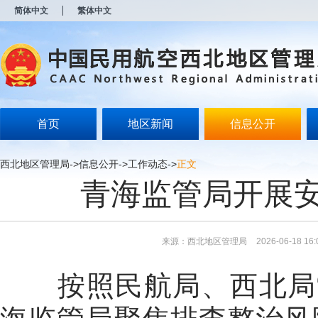
新
简体中文
繁体中文
窗
口
打
开
无
障
碍
说
明
首页
地区新闻
信息公开
页
面,
按
西北地区管理局
->
信息公开
->
工作动态
->
正文
Alt
青海监管局开展
加
波
浪
键
打
来源：西北地区管理局
2026-06-18 16:
开
导
盲
按照民航局、西北局
模
式