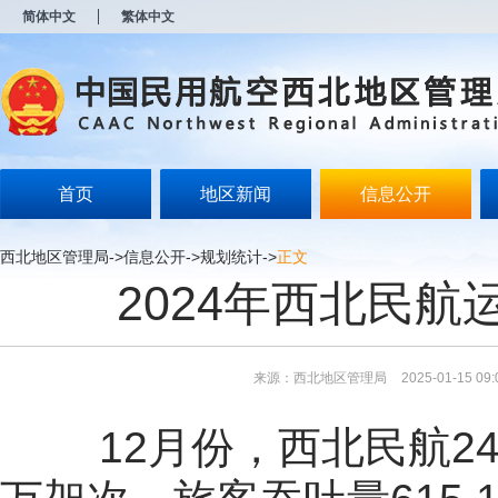
新
简体中文
繁体中文
窗
口
打
开
无
障
碍
说
明
首页
地区新闻
信息公开
页
面,
按
西北地区管理局
->
信息公开
->
规划统计
->
正文
Alt
2024年西北民航
加
波
浪
键
打
来源：西北地区管理局
2025-01-15 09:
开
导
盲
12月份，西北民航2
模
式