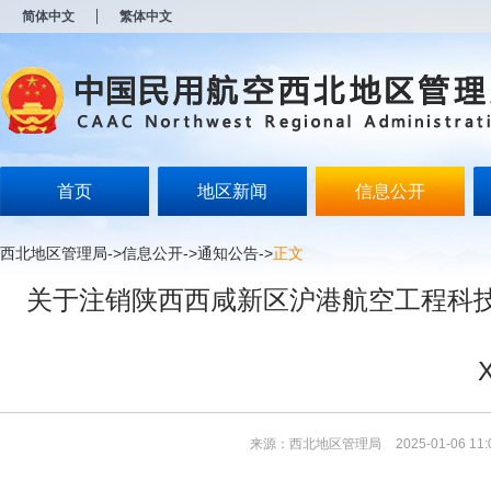
新
简体中文
繁体中文
窗
口
打
开
无
障
碍
说
明
首页
地区新闻
信息公开
页
面,
按
西北地区管理局
->
信息公开
->
通知公告
->
正文
Alt
加
关于注销陕西西咸新区沪港航空工程科技有
波
浪
键
打
开
导
盲
模
来源：西北地区管理局
2025-01-06 11:
式