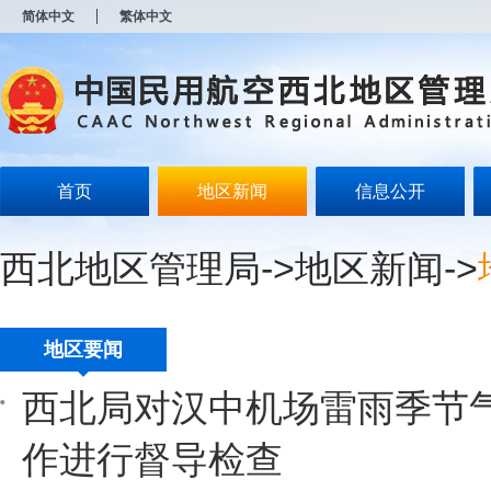
新
简体中文
繁体中文
窗
口
打
开
无
障
碍
说
明
首页
地区新闻
信息公开
页
面,
按
西北地区管理局
->
地区新闻
->
Alt
加
波
浪
键
地区要闻
打
开
西北局对汉中机场雷雨季节
导
盲
模
作进行督导检查
式