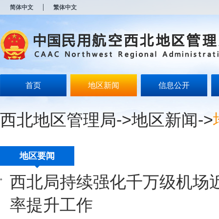
新
简体中文
繁体中文
窗
口
打
开
无
障
碍
说
明
首页
地区新闻
信息公开
页
面,
按
西北地区管理局
->
地区新闻
->
Alt
加
波
浪
键
地区要闻
打
开
西北局持续强化千万级机场
导
盲
模
率提升工作
式