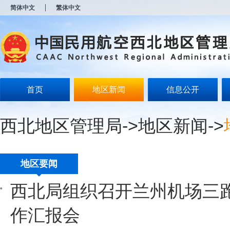
新
简体中文
繁体中文
窗
口
打
开
无
障
碍
说
明
首页
地区新闻
信息公开
页
面,
按
西北地区管理局
->
地区新闻
->
Alt
加
波
浪
键
地区要闻
打
开
西北局组织召开兰州机场三
导
盲
模
作汇报会
式