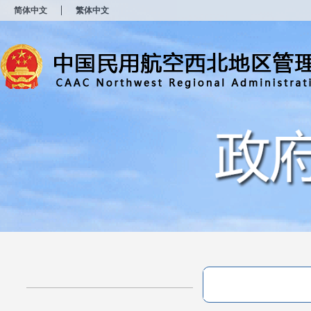
新
简体中文
繁体中文
窗
口
打
开
无
障
碍
说
明
页
面,
按
Alt
加
波
浪
键
打
开
导
盲