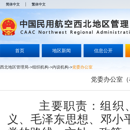
新
简体中文
繁体中文
窗
口
打
开
无
障
碍
说
明
首页
地区新闻
信息公开
页
面,
按
西北地区管理局
->
组织机构
->
内设机构
->
党委办公室
Alt
加
党委办公室（
波
浪
键
打
开
主要职责：组织、
导
盲
义、毛泽东思想、邓小平
模
式