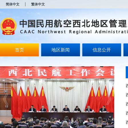
新
简体中文
繁体中文
窗
口
打
开
无
障
碍
说
明
首页
地区新闻
信息公开
页
面,
按
Alt
加
波
浪
键
打
开
导
盲
模
式