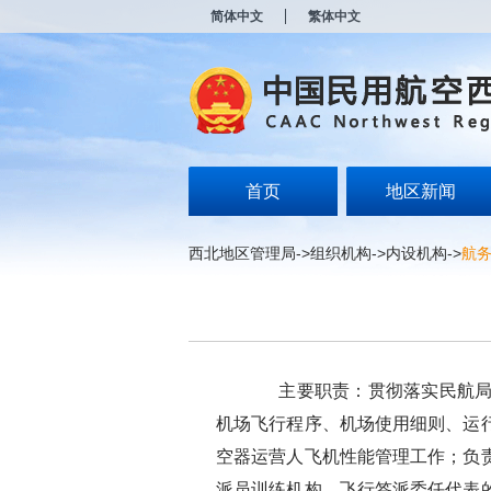
新
简体中文
繁体中文
窗
口
打
开
无
障
碍
说
明
首页
地区新闻
页
面,
按
西北地区管理局
->
组织机构
->
内设机构
->
航
Alt
加
波
浪
键
打
开
主要职责：贯彻落实民航局发
导
盲
机场飞行程序、机场使用细则、运
模
空器运营人飞机性能管理工作；负
式
派员训练机构、飞行签派委任代表