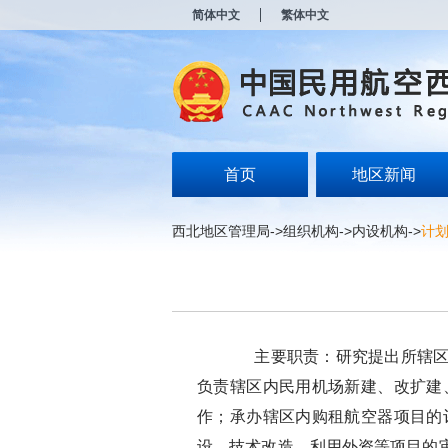
新
简体中文
繁体中文
窗
口
打
开
无
障
碍
说
明
首页
地区新闻
页
面,
按
西北地区管理局
->
组织机构
->
内设机构
->
计
Alt
加
波
浪
键
打
开
主要职责：研究提出所辖区域
导
盲
负责辖区内民用机场新建、改扩建
模
作；承办辖区内购租航空器项目的
式
设、技术改造、利用外资等项目的