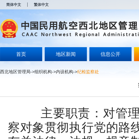
新
简体中文
繁体中文
窗
口
打
开
无
障
碍
说
明
首页
地区新闻
信息公开
页
面,
按
西北地区管理局
->
组织机构
->
内设机构
->
纪检监察处
Alt
加
波
浪
键
打
开
主要职责：对管理局
导
盲
察对象贯彻执行党的路
模
式