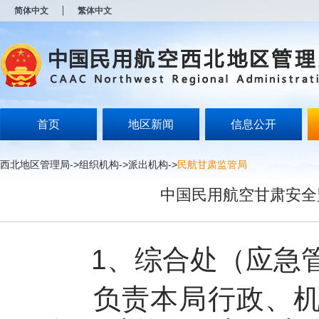
新
简体中文
繁体中文
窗
口
打
开
无
障
碍
说
明
首页
地区新闻
信息公开
页
面,
按
西北地区管理局
->
组织机构
->
派出机构
->
民航甘肃监管局
Alt
加
中国民用航空甘肃安全
波
浪
键
打
开
1、综合处（应急管
导
盲
模
负责本局行政、机要
式