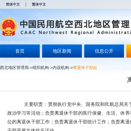
新
简体中文
繁体中文
窗
口
打
开
无
障
碍
说
明
首页
地区新闻
信息公开
页
面,
按
西北地区管理局
->
组织机构
->
内设机构
->
离退休干部处
Alt
加
波
浪
键
打
开
主要职责：贯彻执行党中央、国务院和民航总局关于
导
盲
政治学习等活动；负责离退休干部的医疗保健、生活、休养
模
位的离退休干部工作；负责离退休干部统计工作；负责离退
式
干部开展文体娱乐活动。