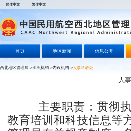
新
简体中文
繁体中文
窗
口
打
开
无
障
碍
说
明
首页
地区新闻
信息公开
页
面,
按
西北地区管理局
->
组织机构
->
内设机构
->
人事科教处
Alt
加
人事
波
浪
键
打
开
主要职责：贯彻执行
导
盲
教育培训和科技信息等
模
式