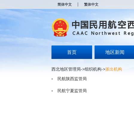
新
简体中文
繁体中文
窗
口
打
开
无
障
碍
说
明
首页
地区新闻
页
面,
按
西北地区管理局
->
组织机构
->
派出机构
Alt
加
民航陕西监管局
波
浪
民航宁夏监管局
键
打
开
导
盲
模
式