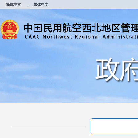
新
简体中文
繁体中文
窗
口
打
开
无
障
碍
说
明
页
面,
按
Alt
加
波
浪
键
打
开
导
盲